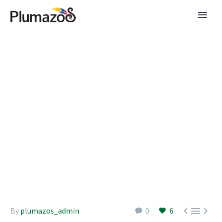
Editorial – Edición 81
La avicultura colombiana continúa consolidándose como una de las ramas
productivas más dinámicas y estratégicas del país. Durante 2024, registró un
crecimiento sostenido del 2,8 %, con cerca de 1.000 millones de aves de un día
ingresando a las distintas granjas del territorio nacional, según datos de
FENAVI.



By
plumazos_admin
0
6