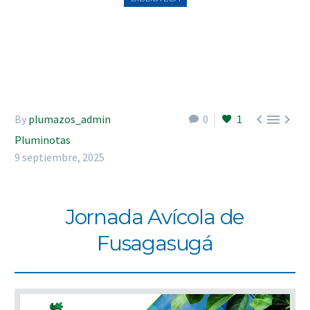



By
plumazos_admin
0
1
Pluminotas
9 septiembre, 2025
Jornada Avícola de
Fusagasugá